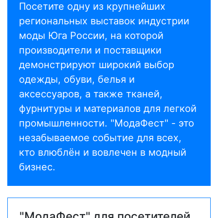
Посетите одну из крупнейших
региональных выставок индустрии
моды Юга России, на которой
производители и поставщики
демонстрируют широкий выбор
одежды, обуви, белья и
аксессуаров, а также тканей,
фурнитуры и материалов для легкой
промышленности. "МодаФест" - это
незабываемое событие для всех,
кто влюблён и вовлечен в модный
бизнес.
"МодаФест" для посетителей