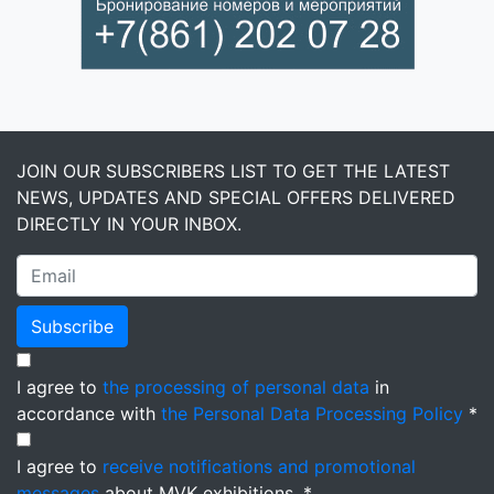
JOIN OUR SUBSCRIBERS LIST TO GET THE LATEST
NEWS, UPDATES AND SPECIAL OFFERS DELIVERED
DIRECTLY IN YOUR INBOX.
Subscribe
I agree to
the processing of personal data
in
accordance with
the Personal Data Processing Policy
*
I agree to
receive notifications and promotional
messages
about MVK exhibitions. *