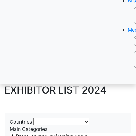
Bus
Med
EXHIBITOR LIST 2024
Countries
Main Categories