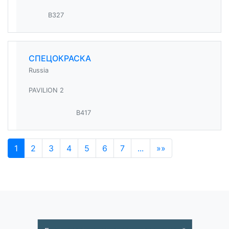
B327
СПЕЦОКРАСКА
Russia
PAVILION 2
B417
1
2
3
4
5
6
7
...
»»