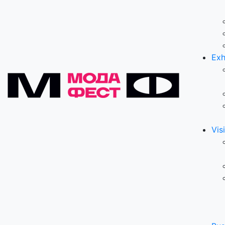
Exh
Visi